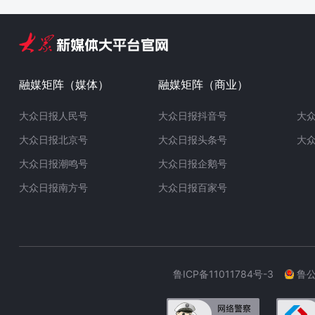
融媒矩阵（媒体）
融媒矩阵（商业）
大众日报人民号
大众日报抖音号
大
大众日报北京号
大众日报头条号
大
大众日报潮鸣号
大众日报企鹅号
大众日报南方号
大众日报百家号
鲁ICP备11011784号-3
鲁公网