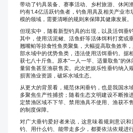
带动了钓具装备、赛事活动、乡村旅游、休闲
约有1.4亿活跃钓鱼者，钓鱼用具及相关产业市
模的领域，需要清晰的规则来保障其健康发展。
但现实中，随着新型钓具的出现，以及活饵垂
其中，使用活泥鳅、活鱼虾等活体饵料打窝或
翘嘴鲌等掠食性鱼类聚集，大幅提高取鱼效率，
部水域中的优势鱼类，违法使用活饵垂钓。据
获七八十斤鱼。原本“一人一竿、适量取鱼”的
量留鱼甚至渔获售卖。此次把娱乐性垂钓纳入
损害渔业资源，破坏水域生态。
从更大的背景看，规范休闲垂钓，也是我国水
多聚焦生产性捕捞；随着生态文明建设不断推
定禁渔区域不下竿、禁用渔具不使用、渔获不
的制度保障。
对广大垂钓爱好者来说，这意味着规则意识和
钓、用什么钓、能带走多少，都要依法依规进