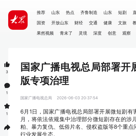
推荐
山东
热点
齐鲁制造
山东
短剧
国资
开放山东
财经
交通
健康
文旅
果然视频
青未了
灵境
深度
创意
观察
国家广播电视总局部署开
3
版专项治理
1
国家广播电视总局
2026-06-03 20:37:54
6月1日，国家广播电视总局部署开展微短剧有
1
月，将依法依规集中治理部分微短剧存在的涉
粕、暴力复仇、低俗片名、侵权盗版等8个重点
行业发展生态。