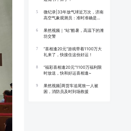
微纪录|33年放气球近万次，济南
5
高空气象观测员：准时准确是底
线
果然视频｜“站”酷暑，高温下的潍
6
坊交警
“喜相逢20元”游戏带着1100万大
7
礼来了，快接住这份好运！
“福彩喜相逢20元”1100万福利限
8
时放送，快和好运喜相逢~
果然视频|两货车追尾致一人被
9
困，消防员及时到场救援