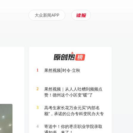
大众新闻APP
果然视频|时令·立秋
1
果然视频｜从人人吐槽到频频点
2
赞！德州这个小区变“暖”了
高考生家长花万余元买“内部名
3
额”，承诺的公办专科变民办大专
寄送中！你的枣庄职业学院录取
4
通知书，来了！