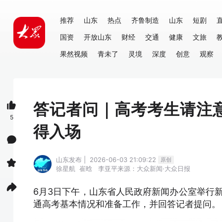
推荐
山东
热点
齐鲁制造
山东
短剧
国资
开放山东
财经
交通
健康
文旅
果然视频
青未了
灵境
深度
创意
观察
答记者问｜高考考生请注意
5
得入场
山东发布 | 2026-06-03 21:09:22
原创
徐星航
崔晗
李亚平
来源：大众新闻·大众日报
6月3日下午，山东省人民政府新闻办公室举行新
通高考基本情况和准备工作，并回答记者提问。