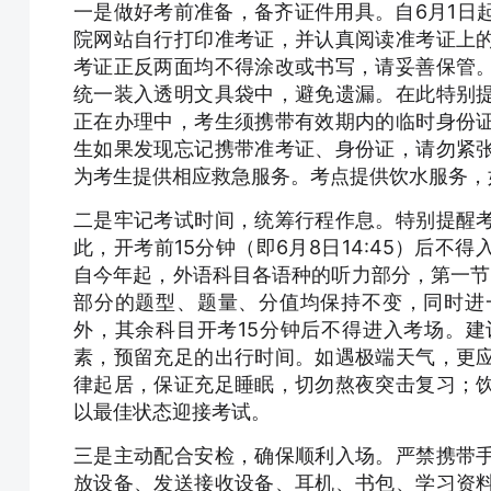
一是做好考前准备，备齐证件用具。自6月1日
院网站自行打印准考证，并认真阅读准考证上
考证正反两面均不得涂改或书写，请妥善保管
统一装入透明文具袋中，避免遗漏。在此特别
正在办理中，考生须携带有效期内的临时身份
生如果发现忘记携带准考证、身份证，请勿紧
为考生提供相应救急服务。考点提供饮水服务，
二是牢记考试时间，统筹行程作息。特别提醒
此，开考前15分钟（即6月8日14:45）后
自今年起，外语科目各语种的听力部分，第一节
部分的题型、题量、分值均保持不变，同时进
外，其余科目开考15分钟后不得进入考场。
素，预留充足的出行时间。如遇极端天气，更
律起居，保证充足睡眠，切勿熬夜突击复习；
以最佳状态迎接考试。
三是主动配合安检，确保顺利入场。严禁携带
放设备、发送接收设备、耳机、书包、学习资