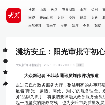
推荐
山东
热点
齐鲁制造
山东
短剧
国资
开放山东
财经
交通
健康
文旅
果然视频
青未了
灵境
深度
创意
观察
潍坊安丘：阳光审批守初心
大众新闻·海报新闻
2026-06-03 21:00:09
原创
大众网记者 王菲菲 通讯员刘伟 潍坊报道
走进安丘市政务服务大厅，整洁明亮的办事环
显着“阳光、廉洁、高效、为民”的服务理念。
务”品牌为抓手，将廉洁要求融入政务服务全流
起一道坚实的廉政防线，也为安丘市高质量发展