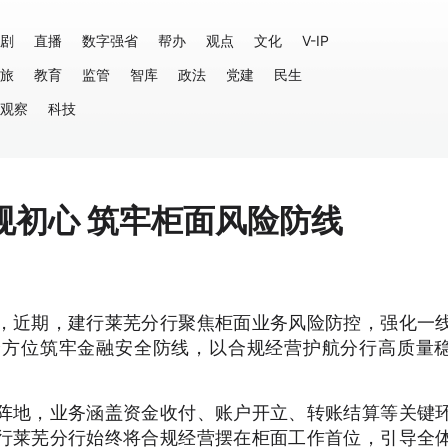
剧
直播
数字强省
帮办
观点
文化
V-IP
旅
教育
监管
智库
政法
党建
民生
观察
科技
规初心 筑牢柜面风险防线
，近期，建行莱芜分行聚焦柜面业务风险防控，强化一
全方位筑牢金融安全防线，以合规经营护航分行高质量
阵地，业务涵盖资金收付、账户开立、转账结算等关键
行莱芜分行始终将合规经营摆在柜面工作首位，引导全