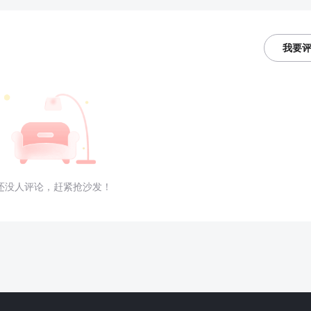
我要
还没人评论，赶紧抢沙发！