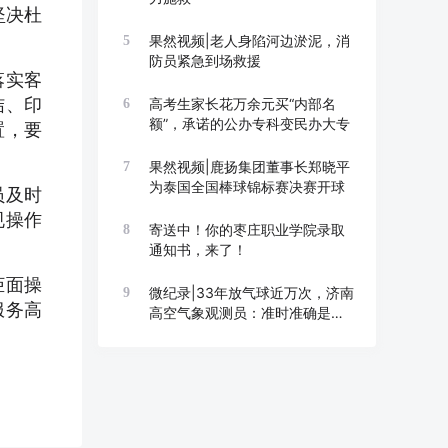
坚决杜
果然视频|老人身陷河边淤泥，消
5
防员紧急到场救援
落实客
结、印
高考生家长花万余元买“内部名
6
额”，承诺的公办专科变民办大专
置，要
果然视频|鹿扬集团董事长郑晓平
7
为泰国全国棒球锦标赛决赛开球
员及时
规操作
寄送中！你的枣庄职业学院录取
8
通知书，来了！
柜面操
微纪录|33年放气球近万次，济南
9
服务高
高空气象观测员：准时准确是底
线