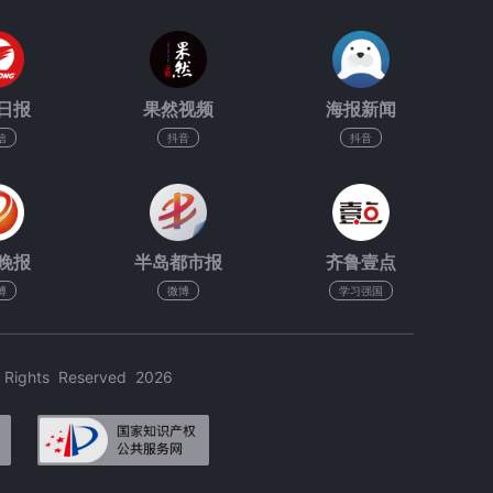
日报
果然视频
海报新闻
信
抖音
抖音
晚报
半岛都市报
齐鲁壹点
博
微博
学习强国
hts Reserved 2026