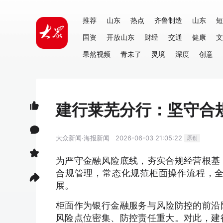
推荐
山东
热点
齐鲁制造
山东
短
国资
开放山东
财经
交通
健康
文
果然视频
青未了
灵境
深度
创意
建行莱芜分行：坚守合
大众新闻·海报新闻
2026-06-03 21:05:22
原创
为严守金融风险底线，夯实合规经营根基
合规管理，常态化规范柜面操作流程，
展。
柜面作为银行金融服务与风险防控的前沿
风险点位密集、防控责任重大。对此，建