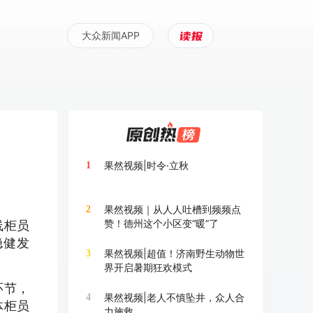
大众新闻APP
果然视频|时令·立秋
1
果然视频｜从人人吐槽到频频点
2
赞！德州这个小区变“暖”了
线柜员
稳健发
果然视频|超值！济南野生动物世
3
界开启暑期狂欢模式
环节，
果然视频|老人不慎坠井，众人合
4
体柜员
力施救