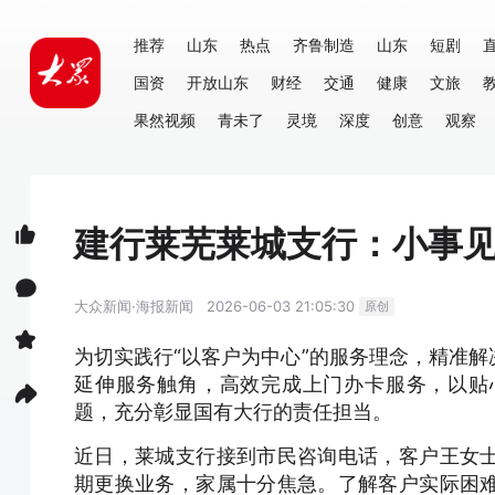
推荐
山东
热点
齐鲁制造
山东
短剧
国资
开放山东
财经
交通
健康
文旅
果然视频
青未了
灵境
深度
创意
观察
建行莱芜莱城支行：小事见
大众新闻·海报新闻
2026-06-03 21:05:30
原创
为切实践行“以客户为中心”的服务理念，精准
延伸服务触角，高效完成上门办卡服务，以贴
题，充分彰显国有大行的责任担当。
近日，莱城支行接到市民咨询电话，客户王女
期更换业务，家属十分焦急。了解客户实际困