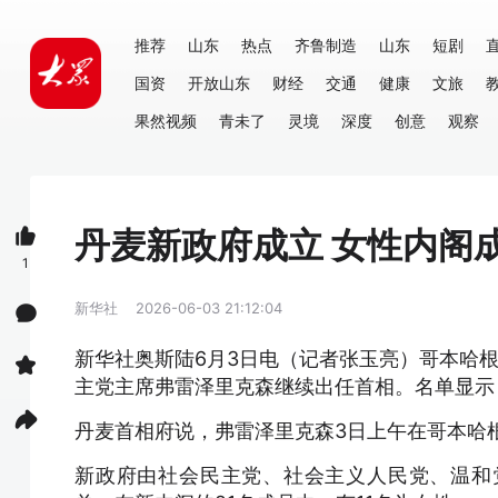
推荐
山东
热点
齐鲁制造
山东
短剧
国资
开放山东
财经
交通
健康
文旅
果然视频
青未了
灵境
深度
创意
观察
丹麦新政府成立 女性内阁
1
新华社
2026-06-03 21:12:04
新华社奥斯陆6月3日电（记者张玉亮）哥本哈
主党主席弗雷泽里克森继续出任首相。名单显示
丹麦首相府说，弗雷泽里克森3日上午在哥本哈
新政府由社会民主党、社会主义人民党、温和