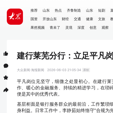
推荐
山东
热点
齐鲁制造
山东
短剧
国资
开放山东
财经
交通
健康
文旅
果然视频
青未了
灵境
深度
创意
观察
建行莱芜分行：立足平凡岗
大众新闻·海报新闻
2026-06-03 21:05:34
原创
平凡岗位见坚守，细微之处显初心。在建行莱
作、暖心的金融服务、持续的精进学习，在琐
便是其中的优秀代表。
基层柜面是银行服务群众的最前沿，工作繁琐
身利益。日常工作中，李静茹始终恪守“合规为