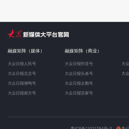
融媒矩阵（媒体）
融媒矩阵（商业）
大众日报人民号
大众日报抖音号
大
大众日报北京号
大众日报头条号
大
大众日报潮鸣号
大众日报企鹅号
大众日报南方号
大众日报百家号
鲁ICP备11011784号-3
鲁公网