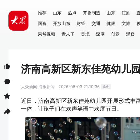
推荐
山东
热点
齐鲁制造
山东
短剧
国资
开放山东
财经
交通
健康
文旅
果然视频
青未了
灵境
深度
创意
观察
济南高新区新东佳苑幼儿园
大众新闻·海报新闻
2026-06-03 21:10:36
原创
近日，济南高新区新东佳苑幼儿园开展形式丰
一体，让孩子们在欢声笑语中欢度节日。