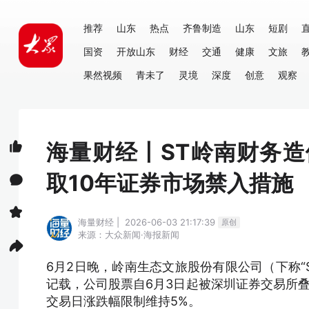
推荐
山东
热点
齐鲁制造
山东
短剧
国资
开放山东
财经
交通
健康
文旅
果然视频
青未了
灵境
深度
创意
观察
海量财经丨ST岭南财务造
取10年证券市场禁入措施
海量财经 | 2026-06-03 21:17:39
原创
来源：大众新闻·海报新闻
6月2日晚，岭南生态文旅股份有限公司（下称“
记载，公司股票自6月3日起被深圳证券交易所叠
交易日涨跌幅限制维持5%。