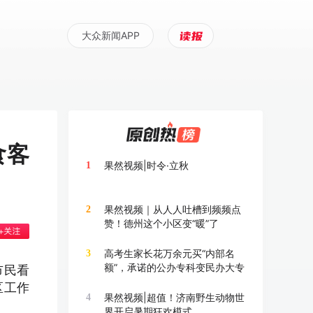
大众新闻APP
食客
果然视频|时令·立秋
1
果然视频｜从人人吐槽到频频点
2
赞！德州这个小区变“暖”了
高考生家长花万余元买“内部名
3
额”，承诺的公办专科变民办大专
市民看
区工作
果然视频|超值！济南野生动物世
4
界开启暑期狂欢模式