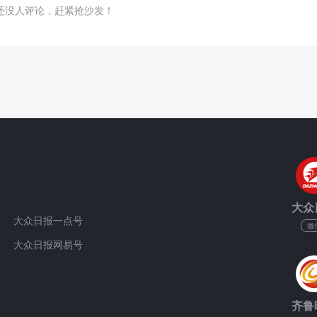
还没人评论，赶紧抢沙发！
大众
大众日报一点号
微
大众日报网易号
齐鲁