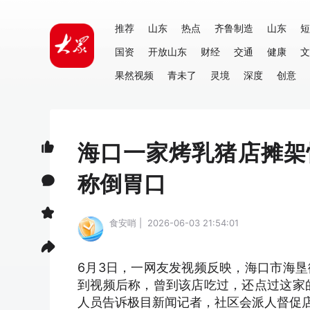
推荐
山东
热点
齐鲁制造
山东
短
国资
开放山东
财经
交通
健康
文
果然视频
青未了
灵境
深度
创意
海口一家烤乳猪店摊架
称倒胃口
食安哨 | 2026-06-03 21:54:01
6月3日，一网友发视频反映，海口市海
到视频后称，曾到该店吃过，还点过这家
人员告诉极目新闻记者，社区会派人督促