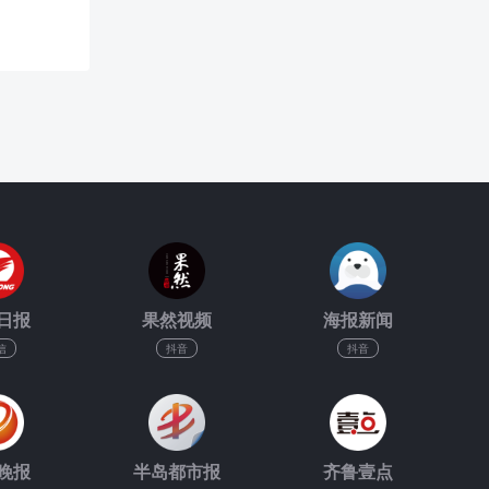
日报
果然视频
海报新闻
信
抖音
抖音
晚报
半岛都市报
齐鲁壹点