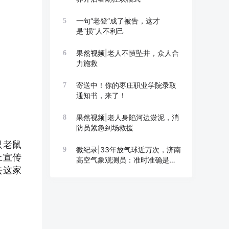
一句“老登”成了被告，这才
5
是“损”人不利己
果然视频|老人不慎坠井，众人合
6
力施救
寄送中！你的枣庄职业学院录取
7
通知书，来了！
果然视频|老人身陷河边淤泥，消
8
防员紧急到场救援
只老鼠
微纪录|33年放气球近万次，济南
9
上宣传
高空气象观测员：准时准确是底
去这家
线