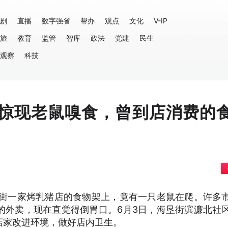
剧
直播
数字强省
帮办
观点
文化
V-IP
旅
教育
监管
智库
政法
党建
民生
观察
科技
惊现老鼠嗅食，曾到店消费的
垦街一家烤乳猪店的食物架上，竟有一只老鼠在爬。许多
的外卖，现在直觉得倒胃口。6月3日，海垦街滨濂北社
店家改进环境，做好店内卫生。