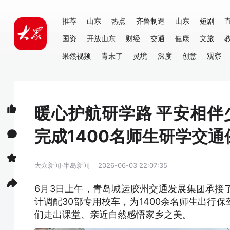
推荐
山东
热点
齐鲁制造
山东
短剧
国资
开放山东
财经
交通
健康
文旅
果然视频
青未了
灵境
深度
创意
观察
暖心护航研学路 平安相
完成1400名师生研学交通
大众新闻·半岛新闻
2026-06-03 22:07:35
6月3日上午，青岛城运胶州交通发展集团承接
计调配30部专用校车，为1400余名师生出行
们走出课堂、亲近自然感悟家乡之美。