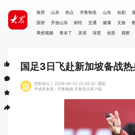
推荐
山东
热点
齐鲁制造
山东
短剧
国资
开放山东
财经
交通
健康
文旅
果然视频
青未了
灵境
深度
创意
观察
国足3日飞赴新加坡备战热
壹眼体坛 | 2026-06-03 22:08:42
原创
尹成君
来源：齐鲁晚报·齐鲁壹点客户端