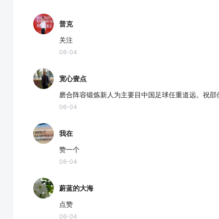
普克
关注
06-04
宽心壹点
磨合阵容锻炼新人为主要目中国足球任重道远。祝邵
06-04
我在
赞一个
06-04
蔚蓝的大海
点赞
06-04