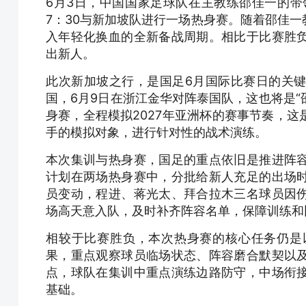
6月3日，中国国家足球队在主教练邵佳一的带
7：30与新加坡队进行一场热身赛。随着邵佳
入年轻化换血的全新备战周期。相比于比赛胜
出新人。
此次新加坡之行，是国足6月国际比赛日的关
国，6月9日在浙江金华对阵泰国队，这也将是“
身赛，全程模拟2027年亚洲杯的赛事节奏，
手的模拟对象，进行针对性的战术演练。
本次集训与热身赛，国足的重点依旧是推进阵
计划在两场热身赛中，分批给新人充足的出场
员变动，程进、蒋光太、拜合拉木三名球员因
场高天意入队，及时补齐阵容名单，保障训练和
相较于比赛胜负，本次热身赛的核心任务仍是
果，重点观察球员临场状态、阵容磨合默契以
点，球队在集训中重点演练边路防守，中场衔
基础。