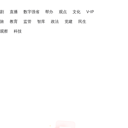
剧
直播
数字强省
帮办
观点
文化
V-IP
旅
教育
监管
智库
政法
党建
民生
观察
科技
大众
大众日报一点号
微
大众日报网易号