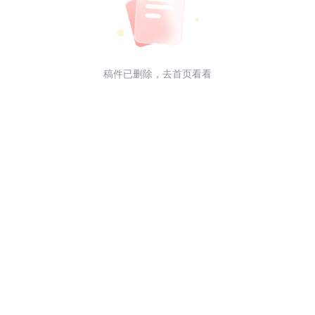
齐鲁
微
稿件已删除，
去首页看看
3
鲁公网安备 37010202001823号 大众报业集团 版权所有(C) All Rig