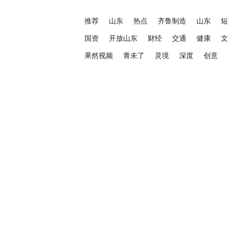
推荐
山东
热点
齐鲁制造
山东
短
国资
开放山东
财经
交通
健康
文
果然视频
青未了
灵境
深度
创意
融媒矩阵（媒体）
融媒矩阵（商业）
大众日报人民号
大众日报抖音号
大众日报北京号
大众日报头条号