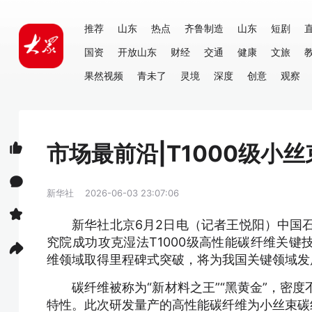
推荐
山东
热点
齐鲁制造
山东
短剧
国资
开放山东
财经
交通
健康
文旅
果然视频
青未了
灵境
深度
创意
观察
市场最前沿|T1000级小
新华社
2026-06-03 23:07:06
新华社北京6月2日电（记者王悦阳）中国
究院成功攻克湿法T1000级高性能碳纤维关
维领域取得里程碑式突破，将为我国关键领域发
碳纤维被称为“新材料之王”“黑黄金”，密
特性。此次研发量产的高性能碳纤维为小丝束碳纤