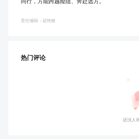
同行，方能跨越险阻、奔赴远方。
责任编辑：赵艳敏
热门评论
还没人