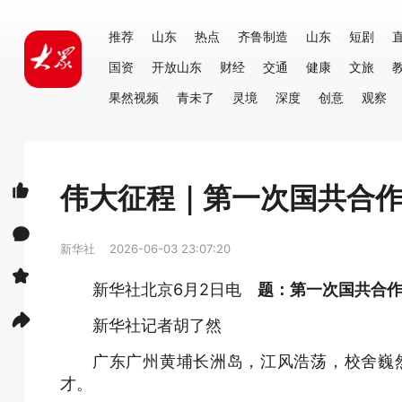
推荐
山东
热点
齐鲁制造
山东
短剧
国资
开放山东
财经
交通
健康
文旅
果然视频
青未了
灵境
深度
创意
观察
伟大征程｜第一次国共合
新华社
2026-06-03 23:07:20
新华社北京6月2日电
题：第一次国共合作
新华社记者胡了然
广东广州黄埔长洲岛，江风浩荡，校舍巍然
才。