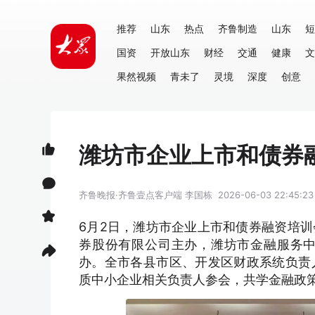
推荐
山东
热点
齐鲁制造
山东
短
国资
开放山东
财经
交通
健康
文
果然视频
青未了
灵境
深度
创意
潍坊市企业上市和债券
齐鲁晚报·齐鲁壹点客户端
李国栋
2026-06-03 22:45:23
6月2日，潍坊市企业上市和债券融资培
券股份有限公司主办，潍坊市金融服务
办。全市各县市区、开发区财政系统负责
质中小企业相关负责人参会，共学金融政