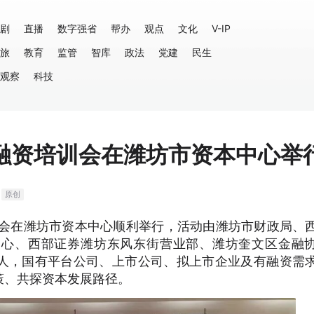
剧
直播
数字强省
帮办
观点
文化
V-IP
旅
教育
监管
智库
政法
党建
民生
观察
科技
融资培训会在潍坊市资本中心举
原创
训会在潍坊市资本中心顺利举行，活动由潍坊市财政局、
中心、西部证券潍坊东风东街营业部、潍坊奎文区金融
人，国有平台公司、上市公司、拟上市企业及有融资需
策、共探资本发展路径。