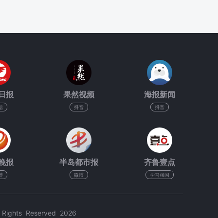
日报
果然视频
海报新闻
信
抖音
抖音
晚报
半岛都市报
齐鲁壹点
博
微博
学习强国
hts Reserved 2026