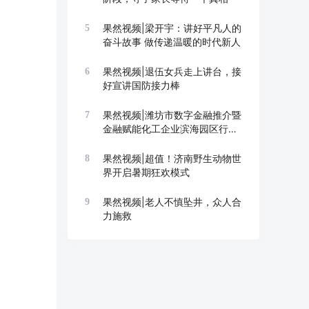
果然视频|梁开宇：讲好平凡人的
5
奋斗故事 做传递温暖的时代新人
果然视频|退伍女兵走上讲台，接
6
好宣讲国防接力棒
果然视频|潍坊市数字金融推介暨
7
金融赋能化工企业滨海园区行举
办
果然视频|超值！济南野生动物世
8
界开启暑期狂欢模式
果然视频|老人不慎坠井，众人合
9
力施救