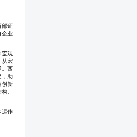
西部证
力企业
券宏观
，从宏
撑。西
议，助
绍创新
结构、
本运作