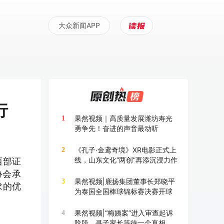
大众新闻APP
行
果然视频｜高质量发展潍坊寿光
1
勇争先！奋进的声音最动听
《孔子·金鸢奇境》XR电影正式上
2
线，山东文化“两创”再添沉浸力作
西部证
协会承
果然视频|鹿扬集团董事长郑晓平
3
求的优
为泰国全国棒球锦标赛决赛开球
果然视频|“梅姨案”进入审查起诉
4
阶段，寻子家长等待一个真相