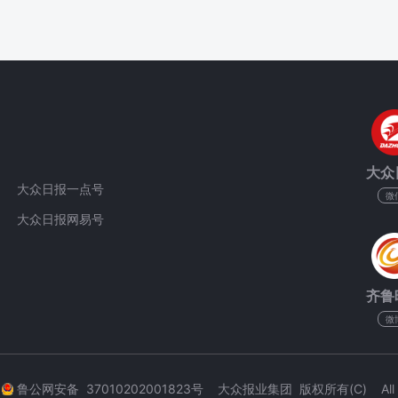
大众
大众日报一点号
微
大众日报网易号
齐鲁
微
3
鲁公网安备 37010202001823号 大众报业集团 版权所有(C) All Rig