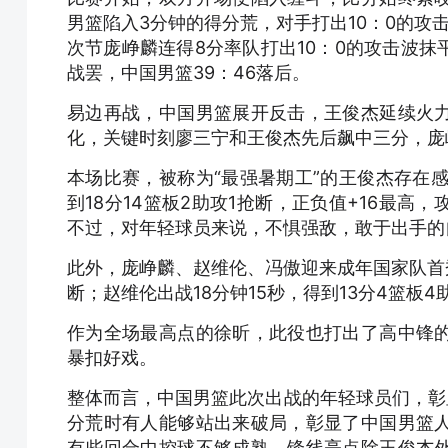
男篮陷入3分钟的得分荒，对手打出10：0的攻
次节庞峥麟连得8分率队打出10：0的攻击波
战罢，中国男篮39：46落后。
易边再战，中国男篮展开反击，王俊杰延续火
化，关键时刻廖三宁和王俊杰先后飙中三分，庞
本场比赛，被称为“最强暑期工”的王俊杰存在感十
到18分14篮板2助攻1抢断，正负值+16最
不过，对年轻球员来说，不惧强敌，敢于出手的
此外，庞峥麟、赵维伦、冯傲迎来成年国家队首秀。
断；赵维伦出战18分钟15秒，得到13分4篮板
作为全场最高点的徐昕，此役也打出了高中锋
暴扣好戏。
整体而言，中国男篮此次出战的年轻球员们，彰
分荒时有人能够站出来破局，彰显了中国男篮
有些回合中控球不够成熟，锋线亮点除王俊杰