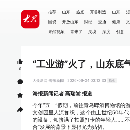
推荐
山东
热点
齐鲁制造
山东
短
国资
开放山东
财经
交通
健康
文
果然视频
青未了
灵境
深度
创意
“工业游”火了，山东底
9
大众新闻·海报新闻
2026-06-04 03:12:33
原创
海报新闻记者 高瑞嵩 报道
今年“五一”假期，前往青岛啤酒博物馆的游
文创园里人流如织，这个由上世纪50年
的设备，却挤满了拍照打卡的年轻人……不
合”发展的背景下显得尤为贴切。