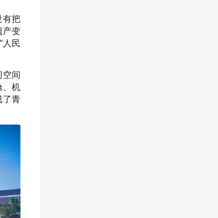
没有把
遗产变
“人民
闲空间
舱、机
成了青