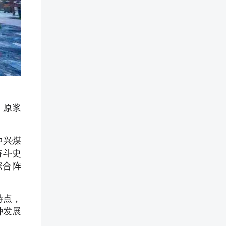
、原浆
中兴煤
奋斗史
综合阵
特点，
种发展