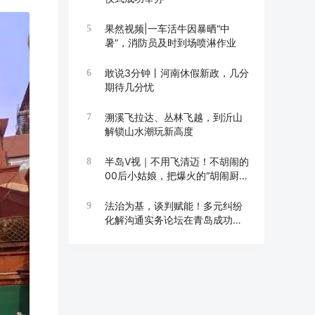
果然视频|一车活牛因暴晒“中
5
暑”，消防员及时到场喷淋作业
敢说3分钟丨河南休假新政，几分
6
期待几分忧
溯溪飞拉达、丛林飞越，到沂山
7
解锁山水潮玩新高度
半岛V视｜不用飞清迈！不胡闹的
8
00后小姑娘，把爆火的“胡闹厨
房”搬来青岛崂山了
法治为基，谈判赋能！多元纠纷
9
化解沟通实务论坛在青岛成功举
办