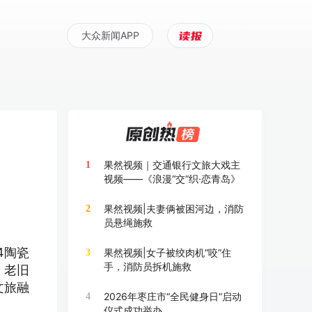
大众新闻APP
果然视频｜交通银行文旅大戏主
1
视频——《浪漫“交”织·恋青岛》
果然视频|夫妻俩被困河边，消防
2
员悬绳施救
4陶瓷
果然视频|女子被绞肉机“咬”住
3
手，消防员拆机施救
、老旧
文旅融
2026年枣庄市“全民健身日”启动
4
仪式成功举办