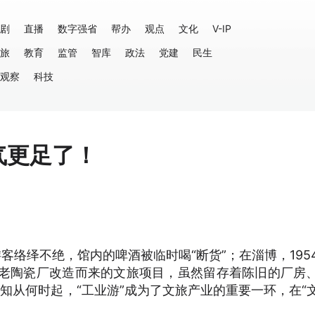
剧
直播
数字强省
帮办
观点
文化
V-IP
旅
教育
监管
智库
政法
党建
民生
观察
科技
气更足了！
客络绎不绝，馆内的啤酒被临时喝“断货”；在淄博，195
代老陶瓷厂改造而来的文旅项目，虽然留存着陈旧的厂房
知从何时起，“工业游”成为了文旅产业的重要一环，在“