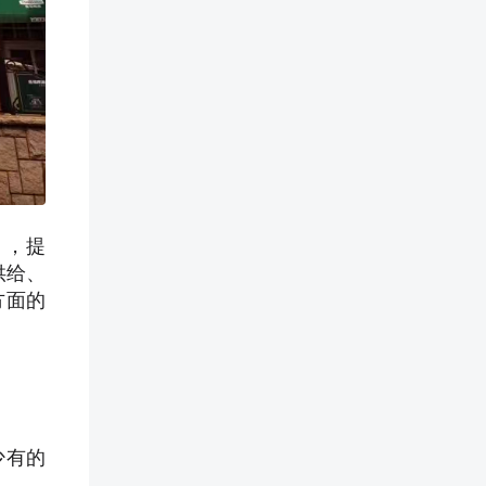
》，提
供给、
方面的
少有的