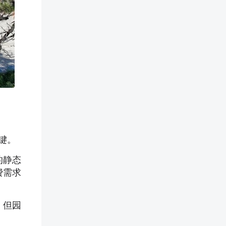
键。
的静态
费需求
，但园