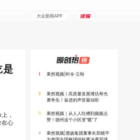
大众新闻APP
吃是
果然视频|时令·立秋
1
果然视频｜高质量发展潍坊寿光
2
勇争先！奋进的声音最动听
果然视频｜从人人吐槽到频频点
3
诊上，
赞！德州这个小区变“暖”了
放在心
果然视频|鹿扬集团董事长郑晓平
4
为泰国全国棒球锦标赛决赛开球