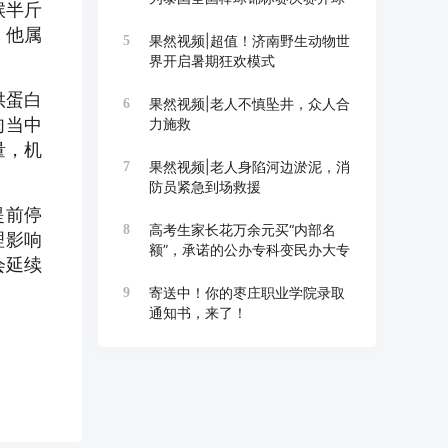
候半斤
，他属
果然视频|超值！济南野生动物世
5
界开启暑期狂欢模式
供蛋白
果然视频|老人不慎坠井，众人合
6
肉当中
力施救
量，机
果然视频|老人身陷河边淤泥，消
7
防员紧急到场救援
提前停
高考生家长花万余元买“内部名
8
理影响
额”，承诺的公办专科变民办大专
会延续
寄送中！你的枣庄职业学院录取
9
通知书，来了！