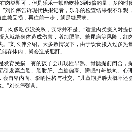
左右肉类即可，但是乐乐一顿能吃掉3到5倍的量，多的时
。”刘长伟告诉现代快报记者，乐乐的检查结果很不乐观
腹血糖受损，再往前一步，就是糖尿病。
事，肉多吃点没关系，实际并不是。“适量肉类摄入对提
量摄入就给身体造成伤害，增加肥胖、糖尿病等风险，红
失。”刘长伟介绍。大多数情况下，由于饮食摄入过多热
式储存体内，就会造成肥胖。
是发育受损，有的孩子会出现性早熟、骨骺提前闭合，
易引发高血脂、脂肪肝、血糖偏高、睡眠打鼾缺氧。心
，会自卑内向、影响性格与社交。“儿童期肥胖大概率还
。”刘长伟强调。