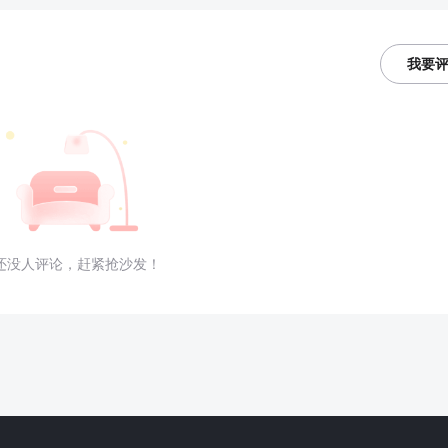
我要
还没人评论，赶紧抢沙发！