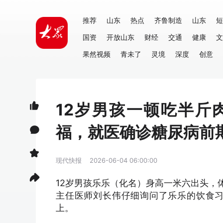
推荐
山东
热点
齐鲁制造
山东
短
国资
开放山东
财经
交通
健康
文
果然视频
青未了
灵境
深度
创意
12岁男孩一顿吃半斤
福，就医确诊糖尿病前
现代快报
2026-06-04 06:00:00
12岁男孩乐乐（化名）身高一米六出头，
主任医师刘长伟仔细询问了乐乐的饮食
上。