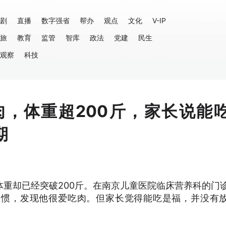
剧
直播
数字强省
帮办
观点
文化
V-IP
旅
教育
监管
智库
政法
党建
民生
观察
科技
肉，体重超200斤，家长说能
期
体重却已经突破200斤。在南京儿童医院临床营养科的门
习惯，发现他很爱吃肉。但家长觉得能吃是福，并没有