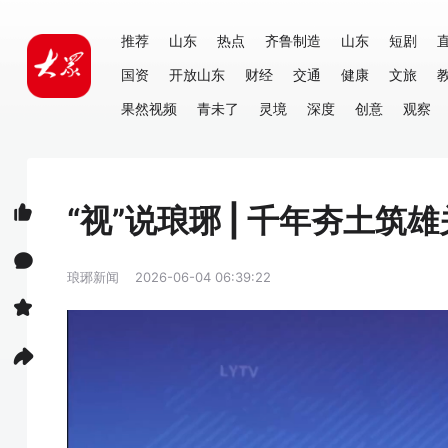
推荐
山东
热点
齐鲁制造
山东
短剧
国资
开放山东
财经
交通
健康
文旅
果然视频
青未了
灵境
深度
创意
观察
“视”说琅琊 | 千年夯土筑雄
琅琊新闻
2026-06-04 06:39:22