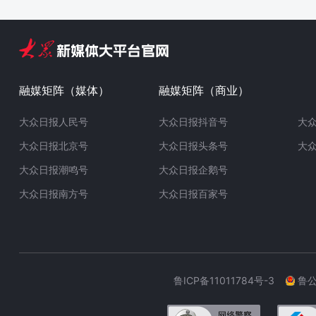
融媒矩阵（媒体）
融媒矩阵（商业）
大众日报人民号
大众日报抖音号
大
大众日报北京号
大众日报头条号
大
大众日报潮鸣号
大众日报企鹅号
大众日报南方号
大众日报百家号
鲁ICP备11011784号-3
鲁公网