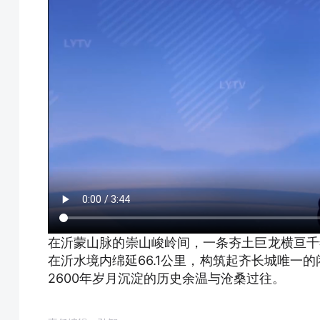
在沂蒙山脉的崇山峻岭间，一条夯土巨龙横亘千年
在沂水境内绵延66.1公里，构筑起齐长城唯一
2600年岁月沉淀的历史余温与沧桑过往。