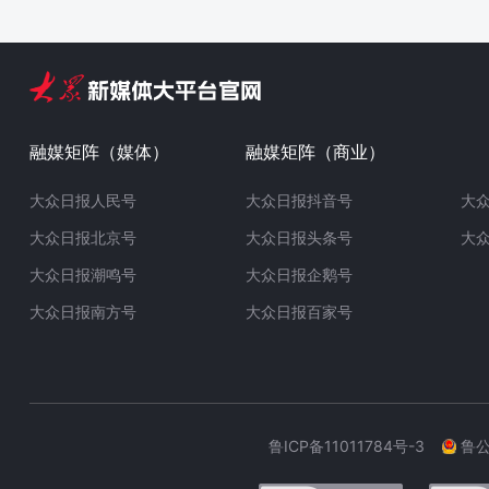
融媒矩阵（媒体）
融媒矩阵（商业）
大众日报人民号
大众日报抖音号
大
大众日报北京号
大众日报头条号
大
大众日报潮鸣号
大众日报企鹅号
大众日报南方号
大众日报百家号
鲁ICP备11011784号-3
鲁公网