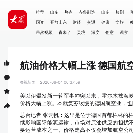
推荐
山东
热点
齐鲁制造
山东
短剧
国资
开放山东
财经
交通
健康
文旅
果然视频
青未了
灵境
深度
创意
观察
航油价格大幅上涨 德国航
央视新闻
2026-06-04 06:37:59
美以伊爆发新一轮军事冲突以来，霍尔木兹海
价格大幅上涨。本就复苏缓慢的德国航空业，也
总台记者 张云帆：这里是位于德国首都柏林的
续影响国际能源运输，市场对原油供应的担忧
要运营成本之一。价格走高不仅会增加航空公