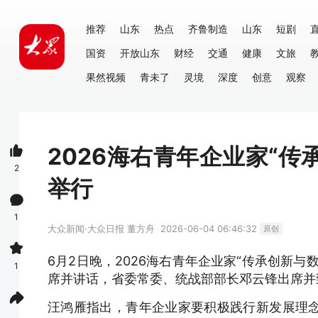
推荐
山东
热点
齐鲁制造
山东
短剧
国资
开放山东
财经
交通
健康
文旅
果然视频
青未了
灵境
深度
创意
观察
2026海右青年企业家“
2
举行
1
大众新闻·大众日报
董方舟
2026-06-04 06:46:32
原创
6月2日晚，2026海右青年企业家“传承创新
1
席并讲话，省委常委、统战部部长邓云锋出席并
汪鸿雁指出，青年企业家要积极践行新发展理