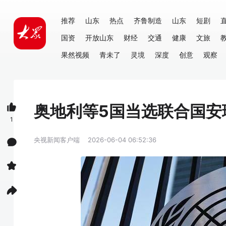
推荐
山东
热点
齐鲁制造
山东
短剧
国资
开放山东
财经
交通
健康
文旅
果然视频
青未了
灵境
深度
创意
观察
奥地利等5国当选联合国安
1
央视新闻客户端
2026-06-04 06:52:36