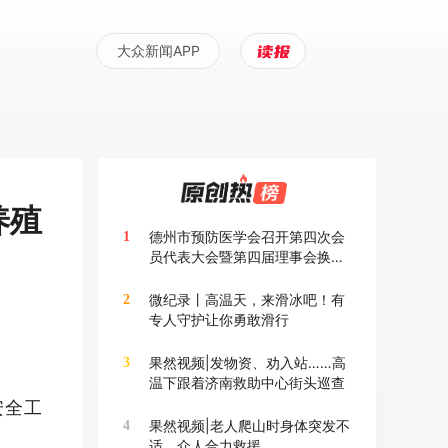
大众新闻APP
养殖
德州市预防医学会召开第四次会
1
员代表大会暨第四届理事会换届
大会
微纪录丨高温天，来滑冰吧！有
2
专人守护让你勇敢滑行
果然视频|发物资、劝入站……高
3
温下跟着济南救助中心街头巡查
安全工
果然视频|老人爬山时身体突发不
4
适，众人合力救援