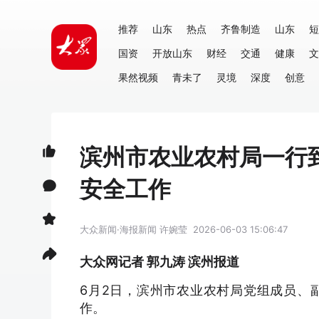
推荐
山东
热点
齐鲁制造
山东
短
国资
开放山东
财经
交通
健康
文
果然视频
青未了
灵境
深度
创意
滨州市农业农村局一行
安全工作
大众新闻·海报新闻
许婉莹
2026-06-03 15:06:47
大众网记者 郭九涛 滨州报道
6月2日，滨州市农业农村局党组成员、
作。