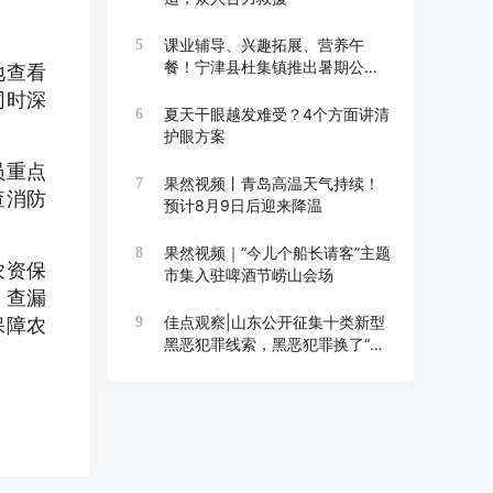
课业辅导、兴趣拓展、营养午
5
餐！宁津县杜集镇推出暑期公益
地查看
托管班
同时深
夏天干眼越发难受？4个方面讲清
6
护眼方案
员重点
果然视频丨青岛高温天气持续！
7
查消防
预计8月9日后迎来降温
。
果然视频｜“今儿个船长请客”主题
8
农资保
市集入驻啤酒节崂山会场
，查漏
佳点观察|山东公开征集十类新型
保障农
9
黑恶犯罪线索，黑恶犯罪换了“马
甲”也要打