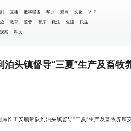
剧
直播
数字强省
帮办
观点
文化
V-IP
旅
教育
监管
智库
政法
党建
民生
观察
科技
到泊头镇督导“三夏”生产及畜牧
副局长王安鹏带队到泊头镇督导“三夏”生产及畜牧养殖