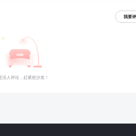
我要
还没人评论，赶紧抢沙发！