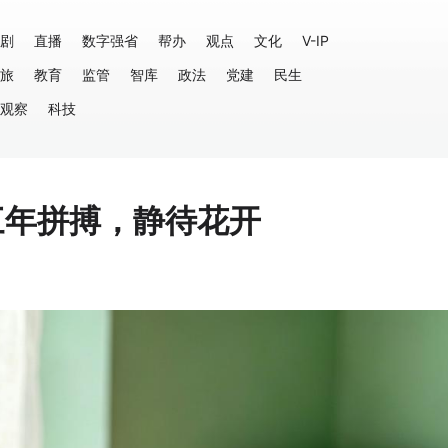
剧
直播
数字强省
帮办
观点
文化
V-IP
旅
教育
监管
智库
政法
党建
民生
观察
科技
三年拼搏，静待花开