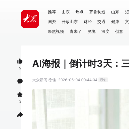
推荐
山东
热点
齐鲁制造
山东
短
国资
开放山东
财经
交通
健康
文
果然视频
青未了
灵境
深度
创意
AI海报｜倒计时3天：
5
大众新闻
徐佳
2026-06-04 09:44:04
原创
3