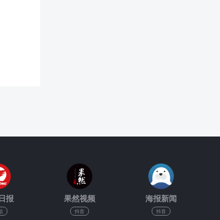
日报
果然视频
海报新闻
信
抖音
抖音