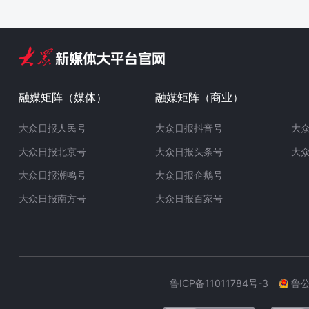
融媒矩阵（媒体）
融媒矩阵（商业）
大众日报人民号
大众日报抖音号
大
大众日报北京号
大众日报头条号
大
大众日报潮鸣号
大众日报企鹅号
大众日报南方号
大众日报百家号
鲁ICP备11011784号-3
鲁公网