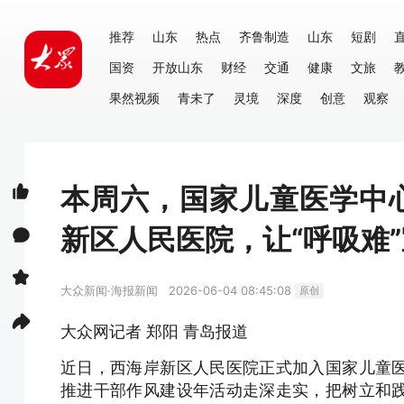
推荐
山东
热点
齐鲁制造
山东
短剧
国资
开放山东
财经
交通
健康
文旅
果然视频
青未了
灵境
深度
创意
观察
本周六，国家儿童医学中
新区人民医院，让“呼吸难”
大众新闻·海报新闻
2026-06-04 08:45:08
原创
大众网记者 郑阳 青岛报道
近日，西海岸新区人民医院正式加入国家儿童
推进干部作风建设年活动走深走实，把树立和