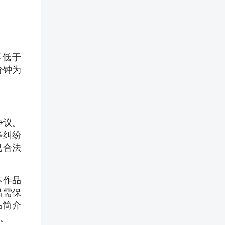
不低于
分钟为
争议。
等纠纷
已合法
本作品
品需保
品简介
规。