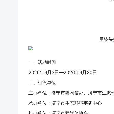
用镜头捕
一、活动时间
2026年6月3日—2026年6月30日
二、组织单位
主办单位：济宁市委网信办、济宁市生态
承办单位：济宁市生态环境事务中心
协办单位：济宁市新媒体协会