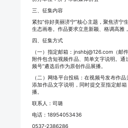
三、征集内容
紧扣“你好美丽济宁”核心主题，聚焦济宁
生态画卷。作品要求立意新颖、格调高雅
四、征集方式
（一）指定邮箱：jnshbj@126.co
附件包含短视频作品、简单文字说明。通
频号”遴选后作为原创作品展播。
（二）网络平台投稿：在视频号发布作品并
添加作品文字说明，同时提交至指定邮箱
播。
联系人：司璐
电话：18954053436
0537-2386286