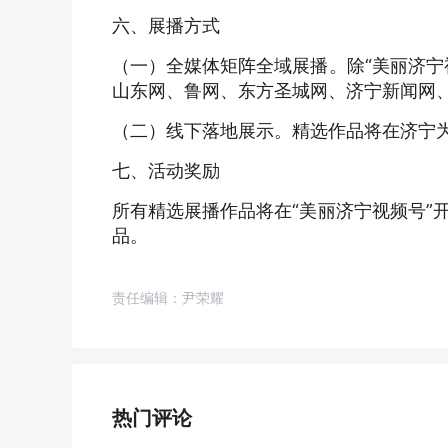
六、展播方式
（一）全媒体矩阵全域展播。除“美丽济宁
山东网、鲁网、东方圣城网、济宁新闻网
（二）线下落地展示。精选作品将在济宁
七、活动奖励
所有精选展播作品将在“美丽济宁视频号”
品。
责任编辑：尹荣耀
热门评论