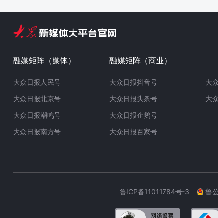
融媒矩阵（媒体）
融媒矩阵（商业）
大众日报人民号
大众日报抖音号
大
大众日报北京号
大众日报头条号
大
大众日报潮鸣号
大众日报企鹅号
大众日报南方号
大众日报百家号
鲁ICP备11011784号-3
鲁公网