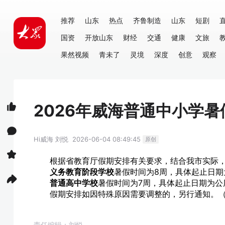
推荐
山东
热点
齐鲁制造
山东
短剧
国资
开放山东
财经
交通
健康
文旅
果然视频
青未了
灵境
深度
创意
观察
2026年威海普通中小学暑
Hi威海
刘悦
2026-06-04 08:49:45
原创
根据省教育厅假期安排有关要求，结合我市实际，确
义务教育阶段学校
暑假时间为8周，具体起止日期为
普通高中学校
暑假时间为7周，具体起止日期为公历2
假期安排如因特殊原因需要调整的，另行通知。（
责任编辑：刘悦