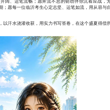
路开阔、运笔流畅；愿奔流不息的韧劲伴你沉着应战，
期；愿每一位临沂考生心定志坚、运笔如流，用从容与
，以汗水浇灌收获，用实力书写答卷，在这个盛夏得偿