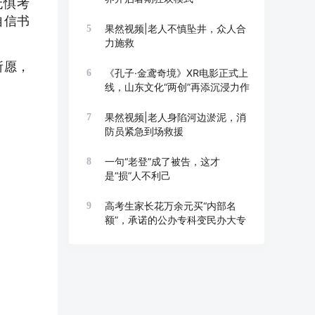
无惧考
自信书
果然视频|老人不慎坠井，众人合
5
力施救
所愿，
《孔子·金鸢奇境》XR电影正式上
6
线，山东文化“两创”再添沉浸力作
果然视频|老人身陷河边淤泥，消
7
防员紧急到场救援
一句“老登”成了被告，这才
8
是“损”人不利己
高考生家长花万余元买“内部名
9
额”，承诺的公办专科变民办大专