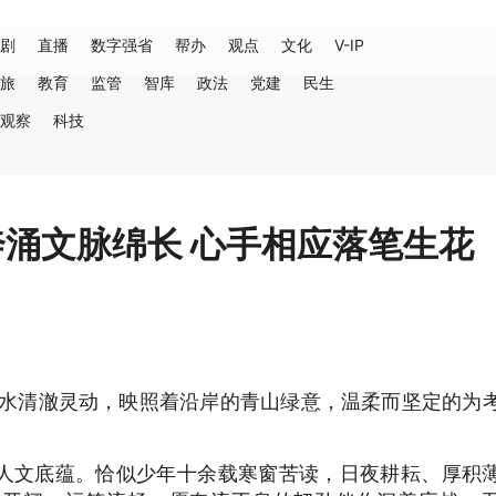
剧
直播
数字强省
帮办
观点
文化
V-IP
旅
教育
监管
智库
政法
党建
民生
观察
科技
奔涌文脉绵长 心手相应落笔生花
沂河水清澈灵动，映照着沿岸的青山绿意，温柔而坚定的为
人文底蕴。恰似少年十余载寒窗苦读，日夜耕耘、厚积