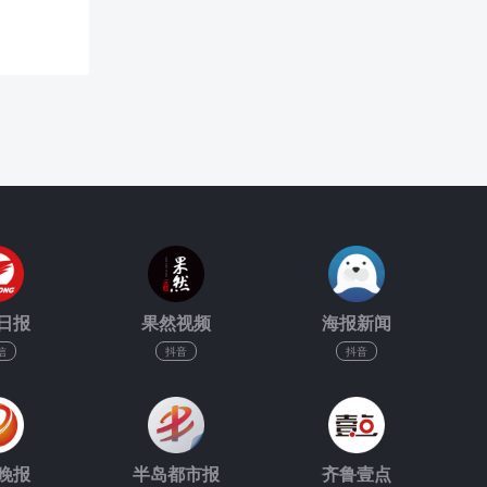
日报
果然视频
海报新闻
信
抖音
抖音
晚报
半岛都市报
齐鲁壹点