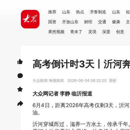
推荐
山东
热点
齐鲁制造
山东
短
国资
开放山东
财经
交通
健康
文
果然视频
青未了
灵境
深度
创意
高考倒计时3天丨沂河
大众新闻·海报新闻
2026-06-04 08:32:02
原创
大众网记者 李静 临沂报道
6月4日，距离2026年高考仅剩3天，
油。
沂河穿城而过，滋养一方水土，传承千年