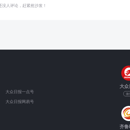
还没人评论，赶紧抢沙发！
大众
大众日报一点号
微
大众日报网易号
齐鲁