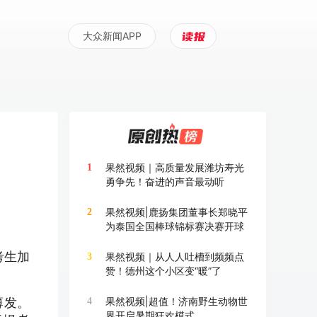
大众新闻APP
果然视频｜高质量发展潍坊寿光
1
勇争先！奋进的声音最动听
果然视频|鹿扬集团董事长郑晓平
2
为泰国全国棒球锦标赛决赛开球
考生加
果然视频｜从人人吐槽到频频点
3
赞！德州这个小区变“暖”了
薄发。
果然视频|超值！济南野生动物世
4
界开启暑期狂欢模式