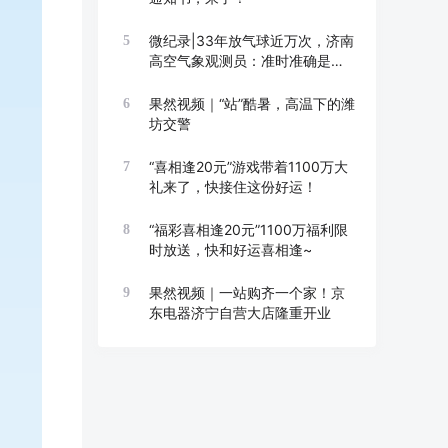
微纪录|33年放气球近万次，济南
5
高空气象观测员：准时准确是底
线
果然视频｜“站”酷暑，高温下的潍
6
坊交警
“喜相逢20元”游戏带着1100万大
7
礼来了，快接住这份好运！
“福彩喜相逢20元”1100万福利限
8
时放送，快和好运喜相逢~
果然视频｜一站购齐一个家！京
9
东电器济宁自营大店隆重开业