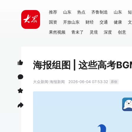
推荐
山东
热点
齐鲁制造
山东
短
国资
开放山东
财经
交通
健康
文
果然视频
青未了
灵境
深度
创意
海报组图 | 这些高考B
大众新闻·海报新闻
2026-06-04 07:53:32
原创