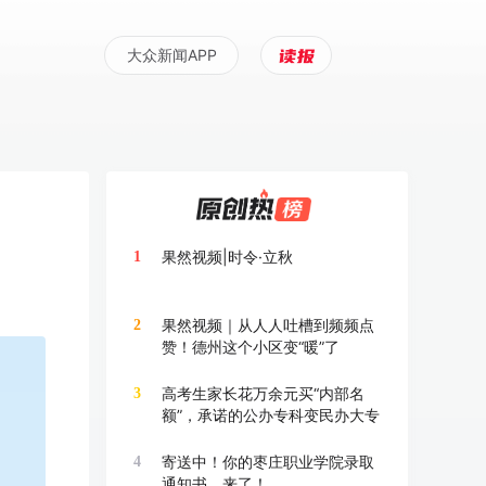
大众新闻APP
果然视频|时令·立秋
1
果然视频｜从人人吐槽到频频点
2
赞！德州这个小区变“暖”了
高考生家长花万余元买“内部名
3
额”，承诺的公办专科变民办大专
寄送中！你的枣庄职业学院录取
4
通知书，来了！