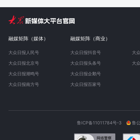
融媒矩阵（媒体）
融媒矩阵（商业）
大众日报人民号
大众日报抖音号
大
大众日报北京号
大众日报头条号
大
大众日报潮鸣号
大众日报企鹅号
大众日报南方号
大众日报百家号
鲁ICP备11011784号-3
鲁公网