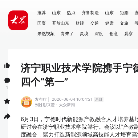
推荐
山东
热点
齐鲁制造
山东
短剧
国资
开放山东
财经
交通
健康
文旅
果然视频
青未了
灵境
深度
创意
观察
济宁职业技术学院携手宁
四个“第一”
1
发布厅 | 2026-06-04 10:04:21
原创
刘姝彤
来源：大众新闻
6月3日，宁德时代新能源产教融合人才培养基
研讨会在济宁职业技术学院举行。会议以“产教
度融合，聚力打造新能源领域高技能人才培育高