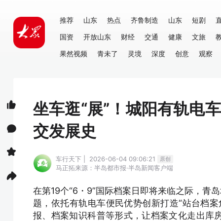
推荐
山东
热点
齐鲁制造
山东
短剧
国资
开放山东
财经
交通
健康
文旅
果然视频
青未了
灵境
深度
创意
观察
坐车逛“展”！城阳有轨电
交发展史
车行天下 | 2026-06-04 09:06:21
原创
马正拓
来源：半岛都市报·半岛新闻客户端
在第19个“6・9”国际档案日即将来临之际，青
题，依托有轨电车便民优势创新打造“站台档案
报、档案知识科普等形式，让档案文化走出库