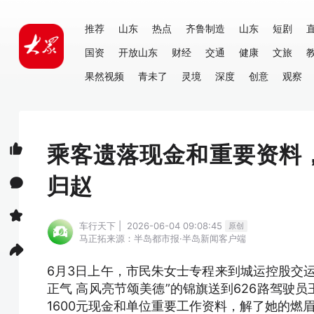
推荐
山东
热点
齐鲁制造
山东
短剧
国资
开放山东
财经
交通
健康
文旅
果然视频
青未了
灵境
深度
创意
观察
乘客遗落现金和重要资料
归赵
车行天下 | 2026-06-04 09:08:45
原创
马正拓
来源：半岛都市报·半岛新闻客户端
6月3日上午，市民朱女士专程来到城运控股交
正气 高风亮节颂美德”的锦旗送到626路驾驶
1600元现金和单位重要工作资料，解了她的燃