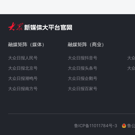
融媒矩阵（媒体）
融媒矩阵（商业）
大众日报人民号
大众日报抖音号
大
大众日报北京号
大众日报头条号
大
大众日报潮鸣号
大众日报企鹅号
大众日报南方号
大众日报百家号
鲁ICP备11011784号-3
鲁公网