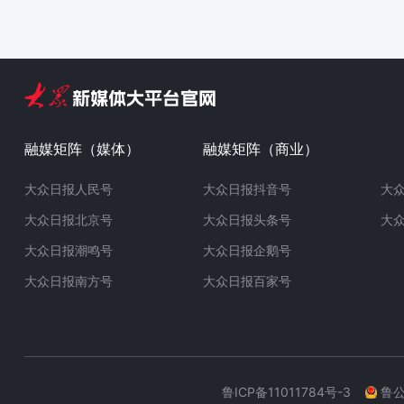
融媒矩阵（媒体）
融媒矩阵（商业）
大众日报人民号
大众日报抖音号
大
大众日报北京号
大众日报头条号
大
大众日报潮鸣号
大众日报企鹅号
大众日报南方号
大众日报百家号
鲁ICP备11011784号-3
鲁公网