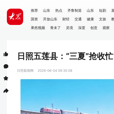
推荐
山东
热点
齐鲁制造
山东
短剧
国资
开放山东
财经
交通
健康
文旅
果然视频
青未了
灵境
深度
创意
观察
日照五莲县：“三夏”抢收忙
日照新闻网
2026-06-04 09:35:08