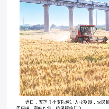
近日，五莲县小麦陆续进入收割期，农民抓
回穿梭，轰鸣作业，确保颗粒归仓。