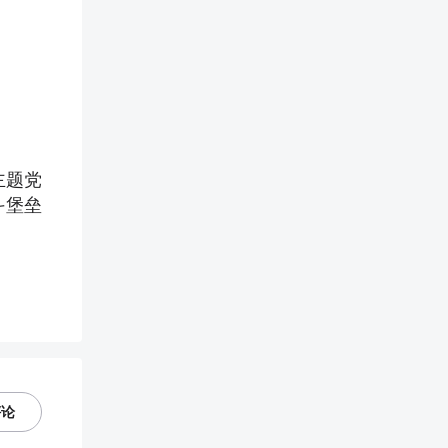
主题党
斗堡垒
评论