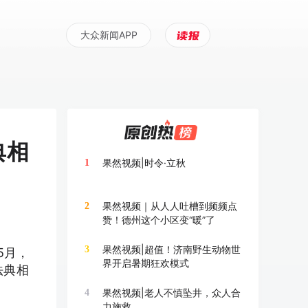
大众新闻APP
典相
果然视频|时令·立秋
1
果然视频｜从人人吐槽到频频点
2
赞！德州这个小区变“暖”了
果然视频|超值！济南野生动物世
3
5月，
界开启暑期狂欢模式
法典相
果然视频|老人不慎坠井，众人合
4
力施救