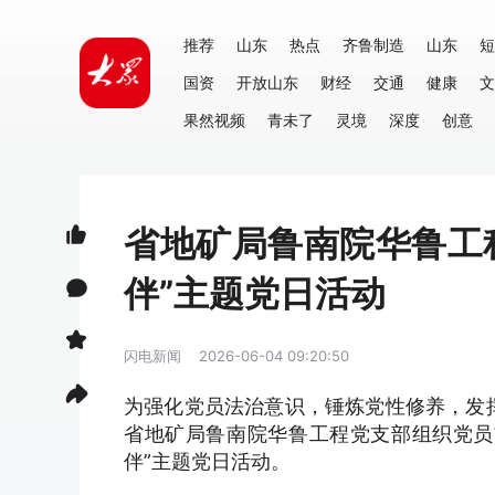
推荐
山东
热点
齐鲁制造
山东
短
国资
开放山东
财经
交通
健康
文
果然视频
青未了
灵境
深度
创意
省地矿局鲁南院华鲁工
伴”主题党日活动
闪电新闻
2026-06-04 09:20:50
为强化党员法治意识，锤炼党性修养，发挥
省地矿局鲁南院华鲁工程党支部组织党员
伴”主题党日活动。