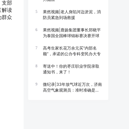
。支部
言解读
果然视频|老人身陷河边淤泥，消
5
为群众
防员紧急到场救援
果然视频|鹿扬集团董事长郑晓平
6
为泰国全国棒球锦标赛决赛开球
高考生家长花万余元买“内部名
7
额”，承诺的公办专科变民办大专
寄送中！你的枣庄职业学院录取
8
通知书，来了！
微纪录|33年放气球近万次，济南
9
高空气象观测员：准时准确是底
线