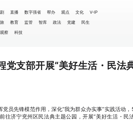
剧
直播
数字强省
帮办
观点
文化
V-IP
旅
教育
监管
智库
政法
党建
民生
观察
科技
程党支部开展“美好生活・民法
党员先锋模范作用，深化“我为群众办实事”实践活动，
前往济宁兖州区民法典主题公园，开展“美好生活・民