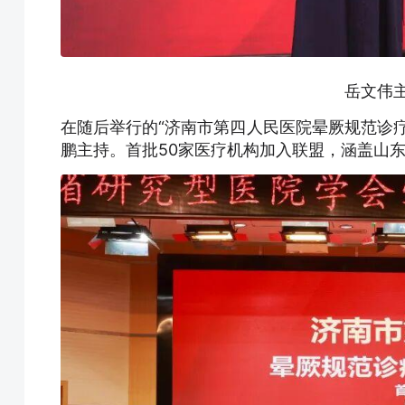
岳文伟
在随后举行的“济南市第四人民医院晕厥规范诊
鹏主持。首批50家医疗机构加入联盟，涵盖山