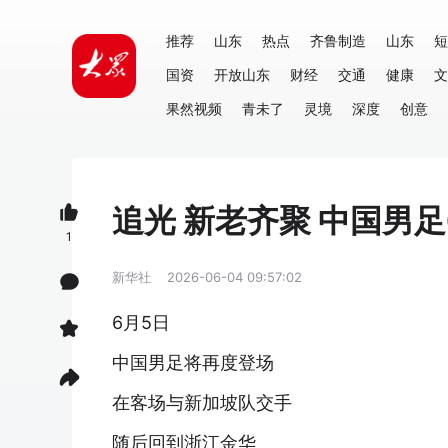
推荐
山东
热点
齐鲁制造
山东
短
国资
开放山东
财经
交通
健康
文
果然视频
青未了
灵境
深度
创意
追光 新老齐聚 中国男
1
新华社
2026-06-04 09:57:02
6月5日
中国男足将再度登场
在客场与新加坡队交手
随后回到浙江金华