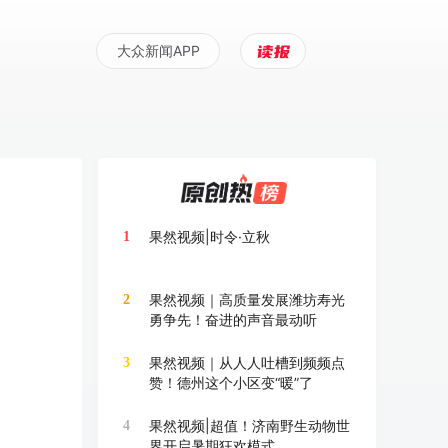
大众新闻APP
果然视频|时令·立秋
1
果然视频｜高质量发展潍坊寿光
2
勇争先！奋进的声音最动听
果然视频｜从人人吐槽到频频点
3
赞！德州这个小区变“暖”了
果然视频|超值！济南野生动物世
4
界开启暑期狂欢模式