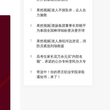
果然视频|老人不慎坠井，众人合
5
力施救
果然视频|鹿扬集团董事长郑晓平
6
为泰国全国棒球锦标赛决赛开球
果然视频|老人身陷河边淤泥，消
7
防员紧急到场救援
高考生家长花万余元买“内部名
8
额”，承诺的公办专科变民办大专
寄送中！你的枣庄职业学院录取
9
通知书，来了！