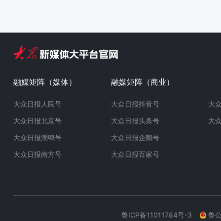
融媒矩阵（媒体）
融媒矩阵（商业）
大众日报人民号
大众日报抖音号
大
大众日报北京号
大众日报头条号
大
大众日报潮鸣号
大众日报企鹅号
大众日报南方号
大众日报百家号
鲁ICP备11011784号-3
鲁公网