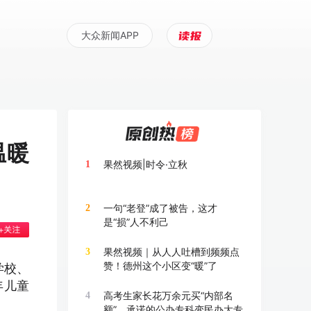
大众新闻APP
温暖
果然视频|时令·立秋
1
一句“老登”成了被告，这才
2
是“损”人不利己
果然视频｜从人人吐槽到频频点
3
赞！德州这个小区变“暖”了
学校、
年儿童
高考生家长花万余元买“内部名
4
额”，承诺的公办专科变民办大专