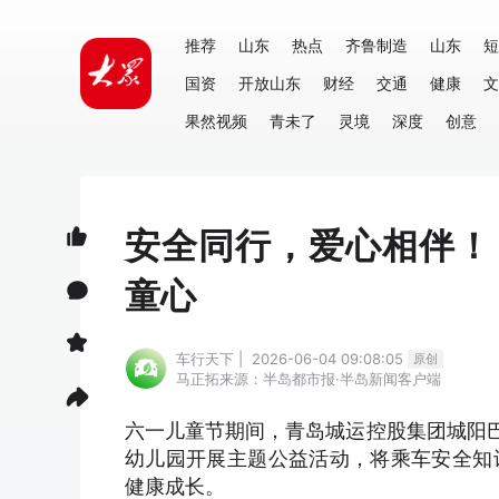
推荐
山东
热点
齐鲁制造
山东
短
国资
开放山东
财经
交通
健康
文
果然视频
青未了
灵境
深度
创意
安全同行，爱心相伴！
童心
车行天下 | 2026-06-04 09:08:05
原创
马正拓
来源：半岛都市报·半岛新闻客户端
六一儿童节期间，青岛城运控股集团城阳巴
幼儿园开展主题公益活动，将乘车安全知
健康成长。