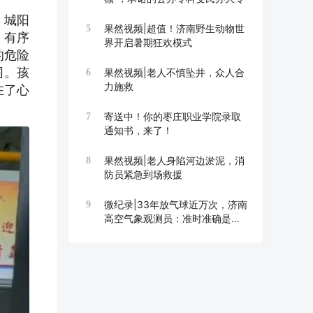
。城阳
果然视频|超值！济南野生动物世
5
、有序
界开启暑期狂欢模式
的危险
围。孩
果然视频|老人不慎坠井，众人合
6
力施救
在了心
寄送中！你的枣庄职业学院录取
7
通知书，来了！
果然视频|老人身陷河边淤泥，消
8
防员紧急到场救援
微纪录|33年放气球近万次，济南
9
高空气象观测员：准时准确是底
线