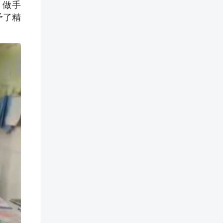
、做手
予了精