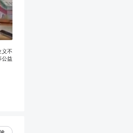
业义不
等公益
评论