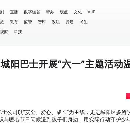
剧
直播
数字强省
帮办
观点
文化
V-IP
旅
教育
监管
智库
政法
党建
民生
观察
科技
 城阳巴士开展“六一”主题活动
士公司以“安全、爱心、成长”为主线，走进城阳区多所
识与暖心节日问候送到孩子们身边，用实际行动守护少