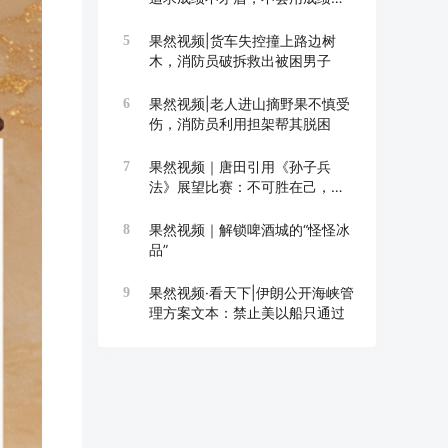
成长
果然视频|货车失控撞上路边树
5
木，消防员破拆救出被困男子
果然视频|老人进山摘野果不慎受
6
伤，消防员利用担架帮其脱困
果然视频｜唐田引用《孙子兵
7
法》展望比赛：不可胜在己，可
胜在敌
果然视频｜解锁啤酒城的“怪怪冰
8
品”
果然视频·看天下|伊朗公开海峡管
9
理方案文本：禁止美以船只通过