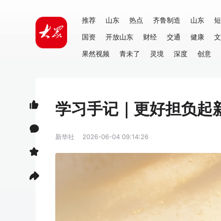
推荐
山东
热点
齐鲁制造
山东
短
国资
开放山东
财经
交通
健康
文
果然视频
青未了
灵境
深度
创意
学习手记｜更好担负起
新华社
2026-06-04 09:14:26