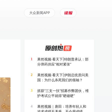
大众新闻APP
果然视频·看天下|特朗普承认：部
1
分弹药供应“相对紧张”
果然视频·看天下|伊朗总统质问美
2
国：为什么杀死我们的领袖？
抓获“三支一扶”招募作弊团伙，维
3
护考试公平就得“硬碰硬”
果然视频｜唐田：培养年轻人和
4
追求成绩不矛盾，不会用成绩换