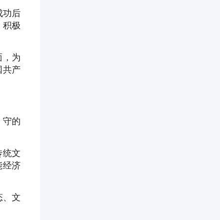
成功后
，积极
面，为
国共产
，守的
传统文
能经济
态、文