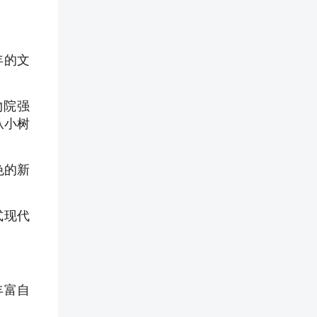
年的文
物院强
从小树
色的新
式现代
丰富自