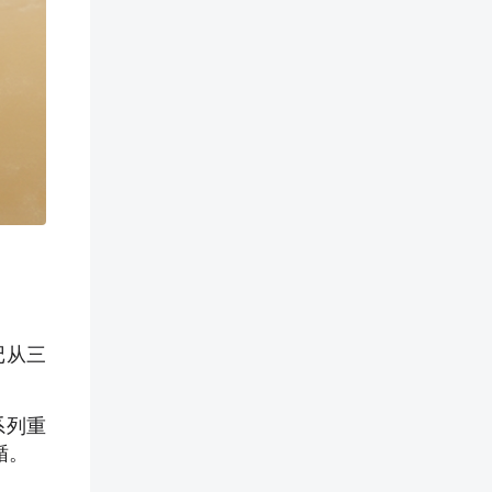
记从三
系列重
循。