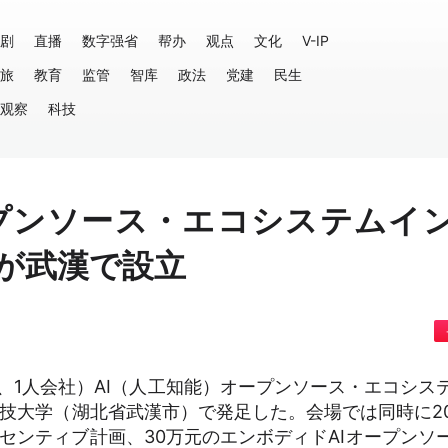
剧
直播
数字强省
帮办
观点
文化
V-IP
旅
教育
监管
智库
政法
党建
民生
观察
科技
オープンソース・エコシステムイ
が武漢で設立
pany、1人会社）AI（人工知能）オープンソース・エコシス
技大学（湖北省武漢市）で発足した。会場では同時に2
ンセンティブ計画、30万元のエンボディドAIオープンソ