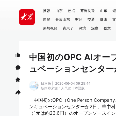
推荐
山东
热点
齐鲁制造
山东
短
国资
开放山东
财经
交通
健康
文
果然视频
青未了
灵境
深度
创意
中国初のOPC AI
ュベーションセンター
日本語 | 2026-06-04 09:25:44
杨雨婷
来源：人民網日本語版
中国初のOPC（One Person Com
ンキュベーションセンターが2日、華中科
（1元は約23.6円）のオープンソースイ