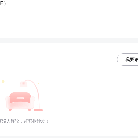
F）
我要
还没人评论，赶紧抢沙发！