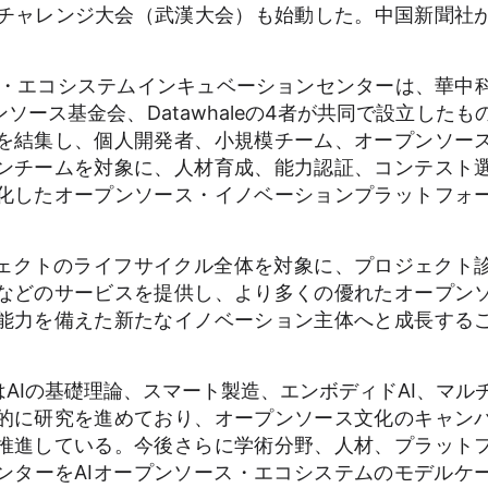
力チャレンジ大会（武漢大会）も始動した。中国新聞社
ス・エコシステムインキュベーションセンターは、華中
ース基金会、Datawhaleの4者が共同で設立したも
を結集し、個人開発者、小規模チーム、オープンソー
ンチームを対象に、人材育成、能力認証、コンテスト
化したオープンソース・イノベーションプラットフォ
ェクトのライフサイクル全体を対象に、プロジェクト
などのサービスを提供し、より多くの優れたオープン
能力を備えた新たなイノベーション主体へと成長する
Iの基礎理論、スマート製造、エンボディドAI、マル
的に研究を進めており、オープンソース文化のキャン
推進している。今後さらに学術分野、人材、プラット
ンターをAIオープンソース・エコシステムのモデルケ