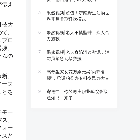
が伝え
果然视频|超值！济南野生动物世
5
界开启暑期狂欢模式
科技大
ので、
果然视频|老人不慎坠井，众人合
6
力施救
スプロ
選抜、
果然视频|老人身陷河边淤泥，消
7
ームの
防员紧急到场救援
高考生家长花万余元买“内部名
8
診断、
额”，承诺的公办专科变民办大专
ソース
ことを
寄送中！你的枣庄职业学院录取
9
通知书，来了！
チモー
パス、
フォー
ースと