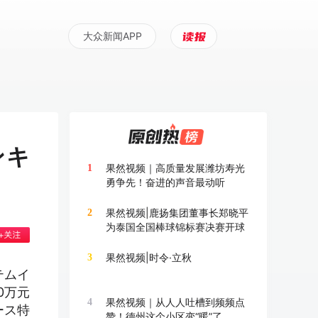
大众新闻APP
ンキ
果然视频｜高质量发展潍坊寿光
1
勇争先！奋进的声音最动听
果然视频|鹿扬集团董事长郑晓平
2
为泰国全国棒球锦标赛决赛开球
果然视频|时令·立秋
3
テムイ
0万元
果然视频｜从人人吐槽到频频点
4
ース特
赞！德州这个小区变“暖”了