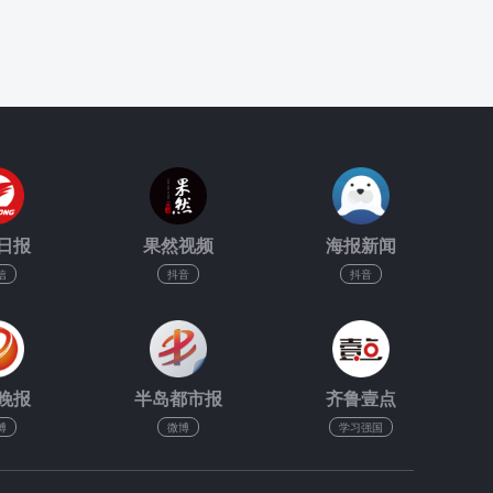
日报
果然视频
海报新闻
信
抖音
抖音
晚报
半岛都市报
齐鲁壹点
博
微博
学习强国