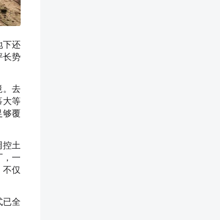
地下还
坪长势
境。去
慕大等
足够覆
调控土
厂，一
，不仅
式已全