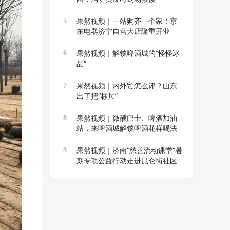
果然视频｜一站购齐一个家！京
5
东电器济宁自营大店隆重开业
果然视频｜解锁啤酒城的“怪怪冰
6
品”
果然视频｜内外贸怎么评？山东
7
出了把“标尺”
果然视频｜微醺巴士、啤酒加油
8
站，来啤酒城解锁啤酒花样喝法
果然视频｜济南“慈善流动课堂”暑
9
期专项公益行动走进昆仑街社区