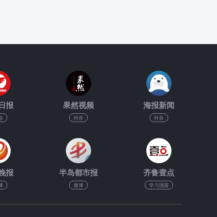
日报
果然视频
海报新闻
信
抖音
抖音
晚报
半岛都市报
齐鲁壹点
博
微博
学习强国