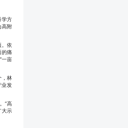
科学方
为高附
颈。依
面的痛
“一亩
个，林
产业发
。”高
扩大示