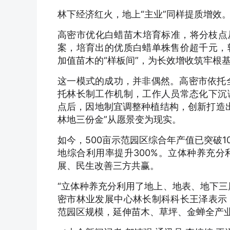
林下经济红火，地上“主业”同样提质增效
高密市优化白蜡苗木培育标准，将分枝点从
案，培育出的优质白蜡单株售价超千元，
加值苗木的“样板间”，为长效增收筑牢根
这一模式的成功，并非偶然。高密市依托全
托林长制工作机制，工作人员常态化下沉
点后，因地制宜调整种植结构，创新打造出
林地三份金”从愿景变为现实。
如今，500亩示范园区综合年产值已突破1
地综合利用率提升300%。立体种养充
展、民生改善三方共赢。
“立体种养充分利用了地上、地表、地下三
密市林业发展中心林长制科科长王泽表示
范园区规模，延伸苗木、草坪、金蝉全产