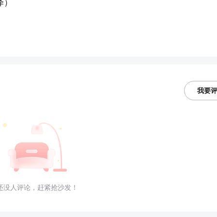
泽）
我要
还没人评论，赶紧抢沙发！