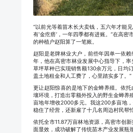
“以前光等着苗木长大卖钱，五六年才能
有‘金疙瘩’，一年四季都有进账。”在高
的种植户赵阳算了一笔账。
赵阳是老牌林业大户，前些年因单一依赖
年，他在高密市林业发展中心指导下，率
草坪草种已实现销售额130余万元，日均
盖土地租金和人工费了，心里踏实多了。”
更让赵阳惊喜的是地下的金蝉养殖。依托
壤环境，打造出零额外投入的野生金蝉养殖
亩地年增收2000多元。我这200多亩
稳住了经营，还新雇了十几名周边村民帮
依托全市11.87万亩林地资源，高密市创
面显效，成功破解了传统苗木产业发展瓶颈