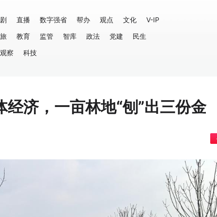
剧
直播
数字强省
帮办
观点
文化
V-IP
旅
教育
监管
智库
政法
党建
民生
观察
科技
经济，一亩林地“刨”出三份金