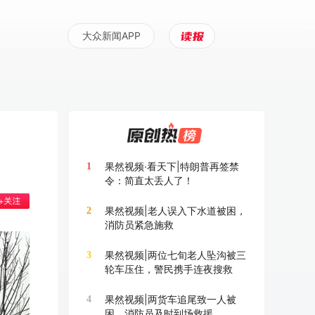
大众新闻APP
果然视频·看天下|特朗普再签禁
1
令：简直太丢人了！
果然视频|老人误入下水道被困，
2
消防员紧急施救
果然视频|两位七旬老人坠沟被三
3
轮车压住，警民携手连夜搜救
果然视频|两货车追尾致一人被
4
困，消防员及时到场救援