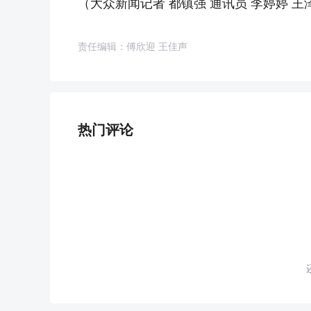
（大众新闻记者 都镇强 通讯员 李婷婷 王
责任编辑：傅欣迎 王佳声
热门评论