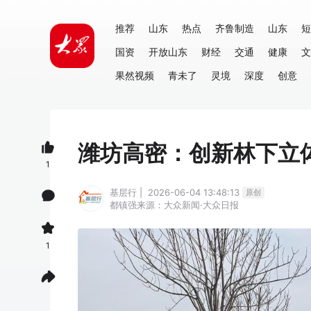
推荐
山东
热点
齐鲁制造
山东
短
国资
开放山东
财经
交通
健康
文
果然视频
青未了
灵境
深度
创意
潍坊高密：创新林下立体
1
基层行 | 2026-06-04 13:48:13
原创
都镇强
来源：大众新闻·大众日报
1