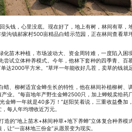
见回头钱，心里没底。现在好了，地上有树，林间有草，
密市柴沟镇郝家村500亩精品白蜡示范园，正在林间查看草
绿化苗木种植，市场波动大、资金周转难，一度陷入困
先尝试立体种养模式。今年，他林下套种的四季青、百
订单达2000平方米。“草坪一年能收好几茬，卖草的钱就
白蜡、柳树适宜金蝉生长的特性，他在林间补植柳树、
产业。“每亩地年产野生金蝉2500只，加上蝉蜕卖给药
地，光金蝉一年就是40多万！”赵阳笑着说，三重收益叠加
忙，每人年均增收近万元。
新打造的“地上苗木+林间种草+地下养蝉”立体复合种养模
，让“一亩林地三份金”从愿景变为现实。