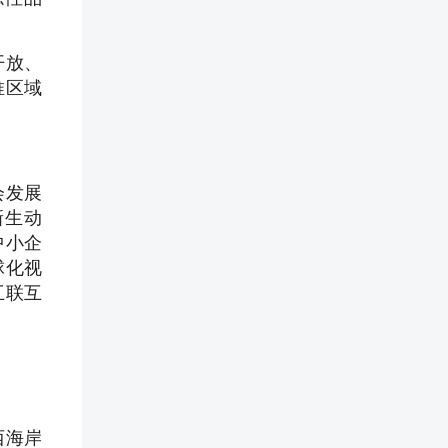
开放、
推区域
会发展
新生动
中小企
球化视
互联互
西海岸