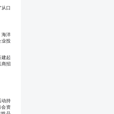
”从口
、海洋
企业投
搭建起
以商招
活动持
商会资
志性品