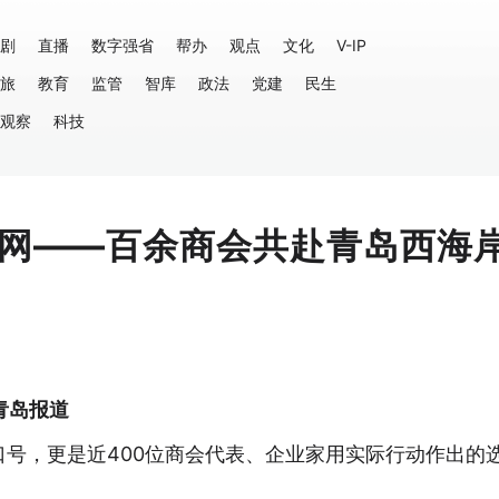
剧
直播
数字强省
帮办
观点
文化
V-IP
旅
教育
监管
智库
政法
党建
民生
观察
科技
招商网——百余商会共赴青岛西海
 青岛报道
号，更是近400位商会代表、企业家用实际行动作出的