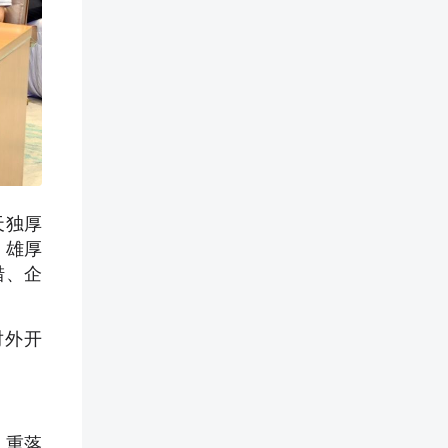
天独厚
、雄厚
措、企
对外开
、重落