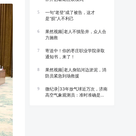
一句“老登”成了被告，这才
5
是“损”人不利己
果然视频|老人不慎坠井，众人合
6
力施救
寄送中！你的枣庄职业学院录取
7
通知书，来了！
果然视频|老人身陷河边淤泥，消
8
防员紧急到场救援
微纪录|33年放气球近万次，济南
9
高空气象观测员：准时准确是底
线