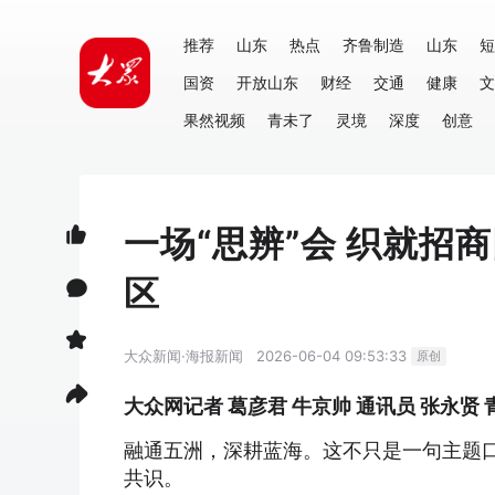
推荐
山东
热点
齐鲁制造
山东
短
国资
开放山东
财经
交通
健康
文
果然视频
青未了
灵境
深度
创意
一场“思辨”会 织就
区
大众新闻·海报新闻
2026-06-04 09:53:33
原创
大众网记者 葛彦君 牛京帅 通讯员 张永贤
融通五洲，深耕蓝海。这不只是一句主题口
共识。