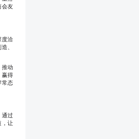
商会友
深度洽
制造、
，推动
，赢得
岸常态
。通过
道，让