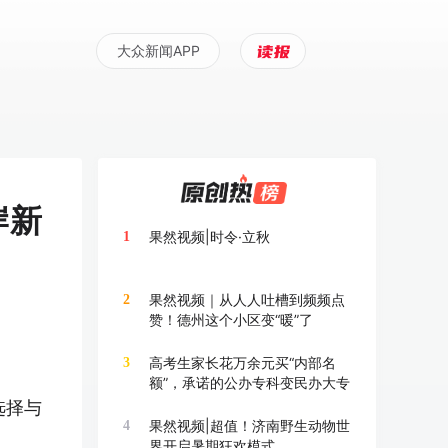
大众新闻APP
岸新
果然视频|时令·立秋
1
果然视频｜从人人吐槽到频频点
2
赞！德州这个小区变“暖”了
高考生家长花万余元买“内部名
3
额”，承诺的公办专科变民办大专
选择与
果然视频|超值！济南野生动物世
4
界开启暑期狂欢模式