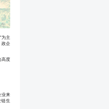
”为主
、政企
的高度
企业来
业链生