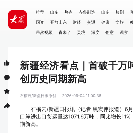
推荐
山东
热点
齐鲁制造
山东
短剧
国资
开放山东
财经
交通
健康
文旅
果然视频
青未了
灵境
深度
创意
观察
新疆经济看点｜首破千万
创历史同期新高
石榴云/新疆日报原创
2026-06-04 11:00:36
石榴云/新疆日报讯（记者 黑宏伟报道）6
口岸进出口货运量达1071.6万吨，同比增长1
期新高。