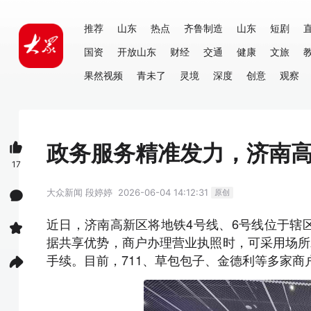
推荐
山东
热点
齐鲁制造
山东
短剧
国资
开放山东
财经
交通
健康
文旅
果然视频
青未了
灵境
深度
创意
观察
政务服务精准发力，济南高
17
大众新闻
段婷婷
2026-06-04 14:12:31
原创
近日，济南高新区将地铁4号线、6号线位于辖
据共享优势，商户办理营业执照时，可采用场所
手续。目前，711、草包包子、金德利等多家