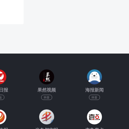
日报
果然视频
海报新闻
信
抖音
抖音