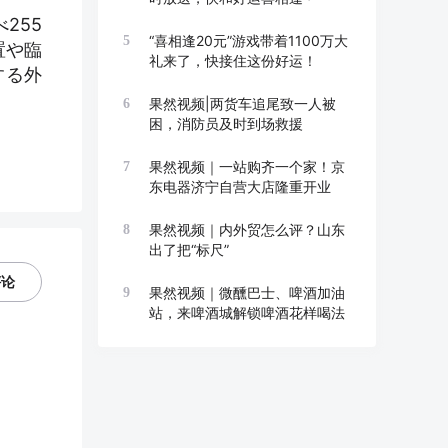
255
“喜相逢20元”游戏带着1100万大
5
置や臨
礼来了，快接住这份好运！
する外
果然视频|两货车追尾致一人被
6
困，消防员及时到场救援
果然视频｜一站购齐一个家！京
7
东电器济宁自营大店隆重开业
果然视频｜内外贸怎么评？山东
8
出了把“标尺”
评论
果然视频｜微醺巴士、啤酒加油
9
站，来啤酒城解锁啤酒花样喝法