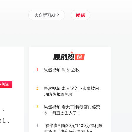
大众新闻APP
果然视频|时令·立秋
1
果然视频|老人误入下水道被困，
2
消防员紧急施救
果然视频·看天下|特朗普再签禁
3
）。
令：简直太丢人了！
達し、
“福彩喜相逢20元”1100万福利限
4
时放送，快和好运喜相逢~