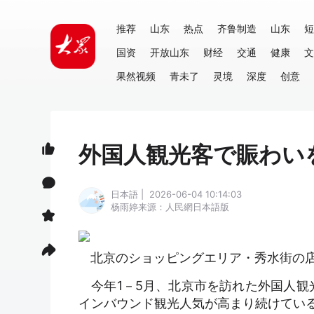
推荐
山东
热点
齐鲁制造
山东
短
国资
开放山东
财经
交通
健康
文
果然视频
青未了
灵境
深度
创意
外国人観光客で賑わい
日本語 | 2026-06-04 10:14:03
杨雨婷
来源：人民網日本語版
北京のショッピングエリア・秀水街の店
今年1－5月、北京市を訪れた外国人観光客
インバウンド観光人気が高まり続けてい