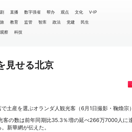
剧
直播
数字强省
帮办
观点
文化
V-IP
旅
教育
监管
智库
政法
党建
民生
观察
科技
を見せる北京
で土産を選ぶオランダ人観光客（6月1日撮影・鞠煥宗
の数は前年同期比35.3％増の延べ266万7000人に
る。新華網が伝えた。